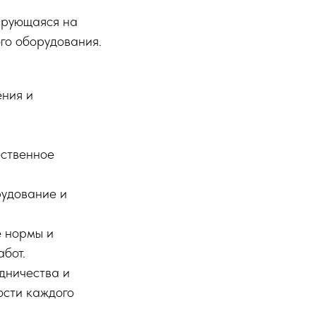
ирующаяся на
го оборудования.
ения и
ественное
рудование и
е нормы и
абот.
удничества и
ости каждого