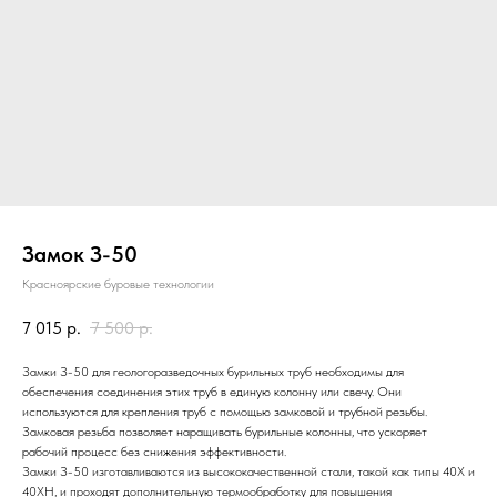
Замок З-50
Красноярские буровые технологии
7 015
р.
7 500
р.
Замки З-50 для геологоразведочных бурильных труб необходимы для
обеспечения соединения этих труб в единую колонну или свечу. Они
используются для крепления труб с помощью замковой и трубной резьбы.
Замковая резьба позволяет наращивать бурильные колонны, что ускоряет
рабочий процесс без снижения эффективности.
Замки З-50 изготавливаются из высококачественной стали, такой как типы 40Х и
40ХН, и проходят дополнительную термообработку для повышения