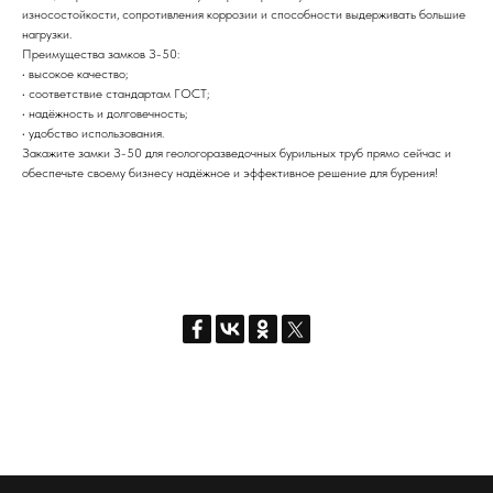
износостойкости, сопротивления коррозии и способности выдерживать большие
нагрузки.
Преимущества замков З-50:
• высокое качество;
• соответствие стандартам ГОСТ;
• надёжность и долговечность;
• удобство использования.
Закажите замки З-50 для геологоразведочных бурильных труб прямо сейчас и
обеспечьте своему бизнесу надёжное и эффективное решение для бурения!